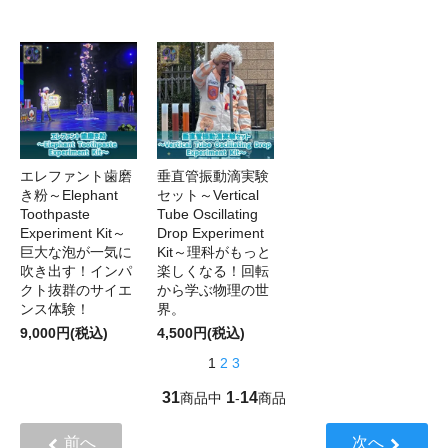
エレファント歯磨
垂直管振動滴実験
き粉～Elephant
セット～Vertical
Toothpaste
Tube Oscillating
Experiment Kit～
Drop Experiment
巨大な泡が一気に
Kit～理科がもっと
吹き出す！インパ
楽しくなる！回転
クト抜群のサイエ
から学ぶ物理の世
ンス体験！
界。
9,000円(税込)
4,500円(税込)
1
2
3
31
1
14
商品中
-
商品
前へ
次へ