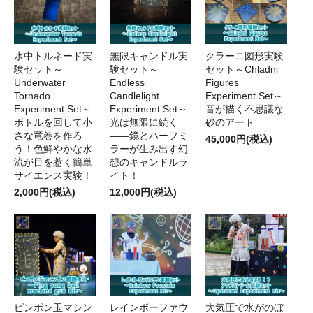
水中トルネード実
無限キャンドル実
クラーニ図形実験
験セット～
験セット～
セット～Chladni
Underwater
Endless
Figures
Tornado
Candlelight
Experiment Set～
Experiment Set～
Experiment Set～
音が描く不思議な
ボトルを回して小
光は無限に続く
砂のアート
さな竜巻を作ろ
――鏡とハーフミ
45,000円(税込)
う！色鮮やかな水
ラーが生み出す幻
流が目を惹く簡単
想のキャンドルラ
サイエンス実験！
イト！
2,000円(税込)
12,000円(税込)
ピンポン玉マシン
レインボーファウ
大気圧で水がのぼ