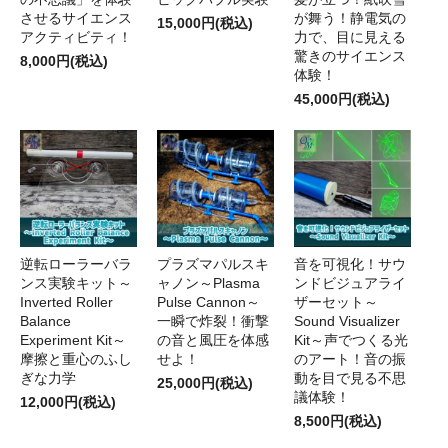
させるサイエンス
が舞う！静電気の
15,000円(税込)
アクティビティ！
力で、目に見える
驚きのサイエンス
8,000円(税込)
体験！
45,000円(税込)
逆転ローラーバラ
プラズマパルスキ
音を可視化！サウ
ンス実験キット～
ャノン～Plasma
ンドビジュアライ
Inverted Roller
Pulse Cannon～
ザーセット～
Balance
一瞬で炸裂！衝撃
Sound Visualizer
Experiment Kit～
の音と風圧を体感
Kit～声でつくる光
摩擦と重心のふし
せよ！
のアート！音の振
ぎな力学
動を目で見る不思
25,000円(税込)
議体験！
12,000円(税込)
8,500円(税込)