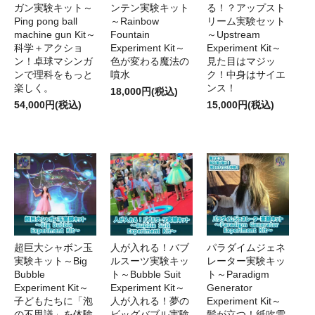
ガン実験キット～
ンテン実験キット
る！？アップスト
Ping pong ball
～Rainbow
リーム実験セット
machine gun Kit～
Fountain
～Upstream
科学＋アクショ
Experiment Kit～
Experiment Kit～
ン！卓球マシンガ
色が変わる魔法の
見た目はマジッ
ンで理科をもっと
噴水
ク！中身はサイエ
楽しく。
ンス！
18,000円(税込)
54,000円(税込)
15,000円(税込)
超巨大シャボン玉
人が入れる！バブ
パラダイムジェネ
実験キット～Big
ルスーツ実験キッ
レーター実験キッ
Bubble
ト～Bubble Suit
ト～Paradigm
Experiment Kit～
Experiment Kit～
Generator
子どもたちに「泡
人が入れる！夢の
Experiment Kit～
の不思議」を体験
ビッグバブル実験
髪が立つ！紙吹雪