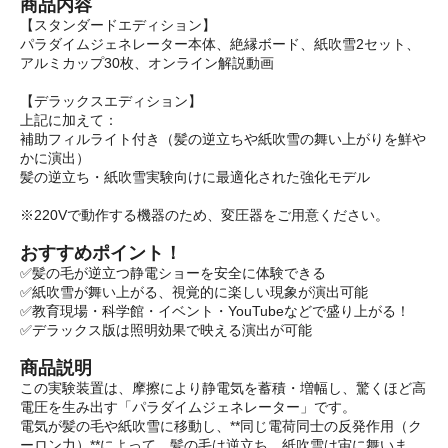
商品内容
【スタンダードエディション】
パラダイムジェネレーター本体、絶縁ボード、紙吹雪2セット、
アルミカップ30枚、オンライン解説動画
【デラックスエディション】
上記に加えて：
補助フィルライト付き（髪の逆立ちや紙吹雪の舞い上がりを鮮や
かに演出）
髪の逆立ち・紙吹雪実験向けに最適化された強化モデル
※220Vで動作する機器のため、変圧器をご用意ください。
おすすめポイント！
✅髪の毛が逆立つ静電ショーを安全に体験できる
✅紙吹雪が舞い上がる、視覚的に楽しい現象が演出可能
✅教育現場・科学館・イベント・YouTubeなどで盛り上がる！
✅デラックス版は照明効果で映える演出が可能
商品説明
この実験装置は、摩擦により静電気を蓄積・増幅し、驚くほど高
電圧を生み出す「パラダイムジェネレーター」です。
電気が髪の毛や紙吹雪に移動し、**同じ電荷同士の反発作用（ク
ーロン力）**によって、髪の毛は逆立ち、紙吹雪は宙に舞いま