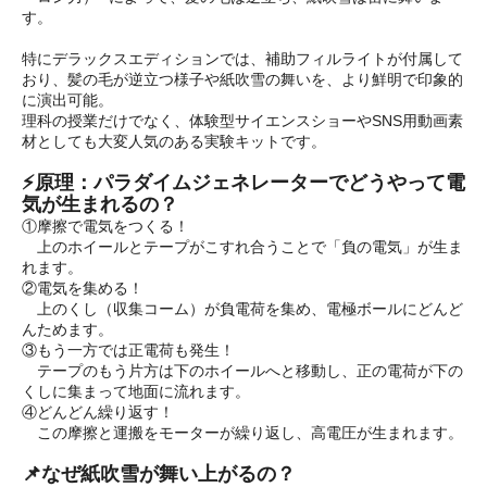
す。
特にデラックスエディションでは、補助フィルライトが付属して
おり、髪の毛が逆立つ様子や紙吹雪の舞いを、より鮮明で印象的
に演出可能。
理科の授業だけでなく、体験型サイエンスショーやSNS用動画素
材としても大変人気のある実験キットです。
⚡原理：パラダイムジェネレーターでどうやって電
気が生まれるの？
①摩擦で電気をつくる！
上のホイールとテープがこすれ合うことで「負の電気」が生ま
れます。
②電気を集める！
上のくし（収集コーム）が負電荷を集め、電極ボールにどんど
んためます。
③もう一方では正電荷も発生！
テープのもう片方は下のホイールへと移動し、正の電荷が下の
くしに集まって地面に流れます。
④どんどん繰り返す！
この摩擦と運搬をモーターが繰り返し、高電圧が生まれます。
📌なぜ紙吹雪が舞い上がるの？