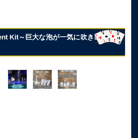
riment Kit～巨大な泡が一気に吹き出す！イ