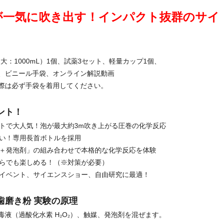
が一気に吹き出す！インパクト抜群のサ
L 大：1000mL）1個、試薬3セット、軽量カップ1個、
、ビニール手袋、オンライン解説動画
際は必ず手袋を着用してください。
ント！
ントで大人気！泡が最大約3m吹き上がる圧巻の化学反応
すい！専用長首ボトルを採用
媒＋発泡剤」の組み合わせで本格的な化学反応を体験
ちらでも楽しめる！（※対策が必要）
学イベント、サイエンスショー、自由研究に最適！
歯磨き粉 実験の原理
毒液（過酸化水素 H₂O₂）、触媒、発泡剤を混ぜます。