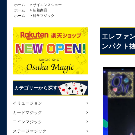
ホーム
>
サイエンスショー
ホーム
>
新着商品
ホーム
>
科学マジック
エレファント
ンパクト
カテゴリーから探す
イリュージョン
カードマジック
コインマジック
ステージマジック