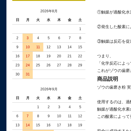
2026年8月
①触媒が過酸化水
日
月
火
水
木
金
土
②発生した酸素に
1
2
3
4
5
6
7
8
③触媒は反応を促
9
10
11
12
13
14
15
つまり、
16
17
18
19
20
21
22
「化学反応によっ
23
24
25
26
27
28
29
これがゾウの歯磨
30
31
商品説明
ゾウの歯磨き粉 
2026年9月
日
月
火
水
木
金
土
使用するのは、過
1
2
3
4
5
触媒が過酸化水素
6
7
8
9
10
11
12
この酸素によって
13
14
15
16
17
18
19