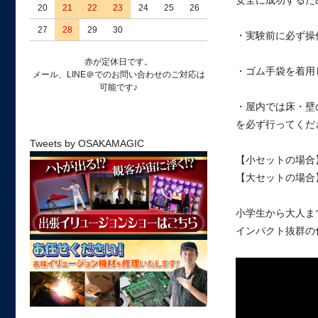
安全に成功するた
20
21
22
23
24
25
26
27
28
29
30
・実験前に必ず操
赤が定休日です。
・ゴム手袋を着用
メール、LINE＠でのお問い合わせのご対応は
可能です♪
・屋内では床・壁
を必ず行ってくだ
Tweets by OSAKAMAGIC
【小セットの場合
【大セットの場合
小学生から大人ま
インパクト抜群の