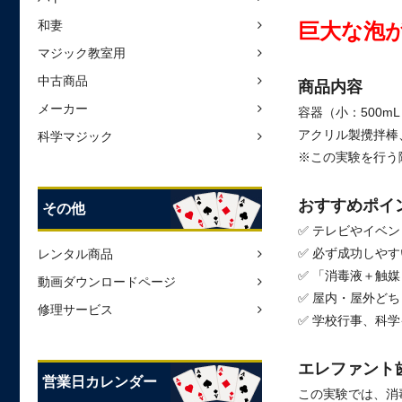
和妻
巨大な泡
マジック教室用
中古商品
商品内容
メーカー
容器（小：500m
アクリル製攪拌棒
科学マジック
※この実験を行う
おすすめポイ
その他
✅ テレビやイベ
✅ 必ず成功しや
レンタル商品
✅ 「消毒液＋触
動画ダウンロードページ
✅ 屋内・屋外ど
修理サービス
✅ 学校行事、科
エレファント
営業日カレンダー
この実験では、消