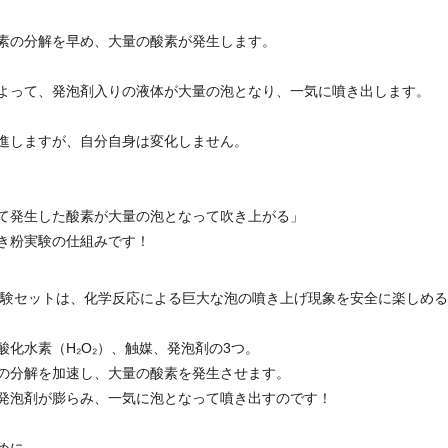
素の分解を早め、大量の酸素が発生します。
よって、発泡剤入りの液体が大量の泡となり、一気に噴き出します。
進しますが、自分自身は変化しません。
て発生した酸素が大量の泡となって吹き上がる」
き粉実験の仕組みです！
実験セットは、化学反応による巨大な泡の噴き上げ現象を安全に楽しめ
酸化水素（H₂O₂）、触媒、発泡剤の3つ。
の分解を加速し、大量の酸素を発生させます。
発泡剤が膨らみ、一気に泡となって噴き出すのです！