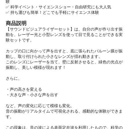
験
✅ 科学イベント・サイエンスショー・自由研究にも大人気
✅ 持ち運びも簡単！どこでも手軽にサイエンス体験
商品説明
【サウンドビジュアライザーセット】は、自分の声が作り出す振
動を、レーザー光と小型レンズを使って目で見ることができる実
験セットです。
カップの口に向かって声を出すと、底に張られたバルーン膜が振
動し、取り付けられた小さなレンズが揺れ動きます。
このレンズにレーザーを当て、壁に反射させると、緑色の光点が
振動し、美しい模様が現れます！
さらに、
・声の高さを変える
・大きな声・小さな声を出す
など、声の変化に応じて模様も変化。
音の振動がリアルタイムで可視化される、感動的な体験ができま
す。
この現象は、音の波による表面定在波を利用したもので、科学の