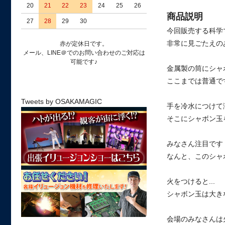
20
21
22
23
24
25
26
商品説明
27
28
29
30
今回販売する科学
非常に見ごたえの
赤が定休日です。
メール、LINE＠でのお問い合わせのご対応は
可能です♪
金属製の筒にシャ
ここまでは普通で
Tweets by OSAKAMAGIC
手を冷水につけて
そこにシャボン玉
みなさん注目です
なんと、このシャ
火をつけると...
シャボン玉は大き
会場のみなさんは