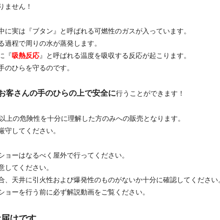
りません！
中に実は『ブタン』と呼ばれる可燃性のガスが入っています。
る過程で周りの水が蒸発します。
に『
吸熱反応
』と呼ばれる温度を吸収する反応が起こります。
手のひらを守るのです。
お客さんの手のひらの上で安全に
行うことができます！
歳以上の危険性を十分に理解した方のみへの販売となります。
厳守してください。
ショーはなるべく屋外で行ってください。
意してください。
合、天井に引火性および爆発性のものがないか十分に確認してください
ショーを行う前に必ず解説動画をご覧ください。
お届けです。