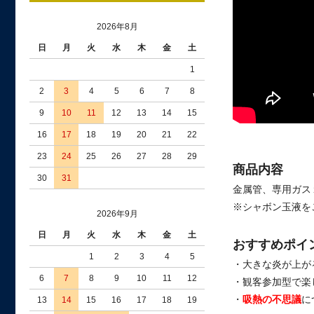
2026年8月
日
月
火
水
木
金
土
1
2
3
4
5
6
7
8
9
10
11
12
13
14
15
16
17
18
19
20
21
22
23
24
25
26
27
28
29
商品内容
30
31
金属管、専用ガス
※シャボン玉液を
2026年9月
日
月
火
水
木
金
土
おすすめポイ
1
2
3
4
5
・大きな炎が上が
6
7
8
9
10
11
12
・観客参加型で楽
・
吸熱の不思議
に
13
14
15
16
17
18
19