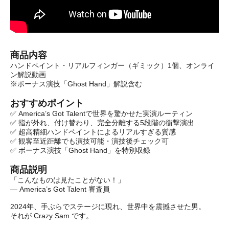
商品内容
ハンドペイント・リアルフィンガー（ギミック）1個、オンライ
ン解説動画
※ボーナス演技「Ghost Hand」解説含む
おすすめポイント
✅ America’s Got Talentで世界を驚かせた実演ルーティン
✅ 指が外れ、付け替わり、完全分離する5段階の衝撃演出
✅ 超高精細ハンドペイントによるリアルすぎる質感
✅ 観客至近距離でも演技可能・演技後チェック可
✅ ボーナス演技「Ghost Hand」を特別収録
商品説明
「こんなものは見たことがない！」
— America’s Got Talent 審査員
2024年、手ぶらでステージに現れ、世界中を震撼させた男。
それが Crazy Sam です。