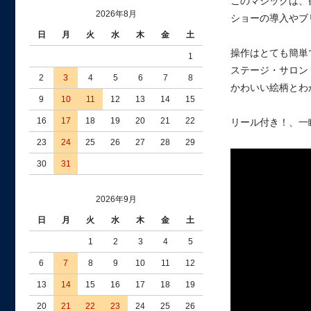
このマジックは、
2026年8月
ショーの導入やブ
日
月
火
水
木
金
土
操作はとても簡単
1
ステージ・サロン
2
3
4
5
6
7
8
かわいい絵柄とわ
9
10
11
12
13
14
15
16
17
18
19
20
21
22
リール付き！、一
23
24
25
26
27
28
29
30
31
2026年9月
日
月
火
水
木
金
土
1
2
3
4
5
6
7
8
9
10
11
12
13
14
15
16
17
18
19
20
21
22
23
24
25
26