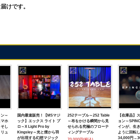
お届けです。
ォン～
国内最速販売！【MSマジ
252テーブル～252 Table
【在庫品】
～スマホ
ック】エックス ライト プ
～布をかける瞬間から見
ョン～SPINC
、そし
ロ～X Light Pro by
せられる究極のフローテ
インが、生
イリュ
Kingsley～光と煙から羽
ィングテーブル
ように回転し
が出現する幻想マジック
34,000円→3
70,000円(税込)