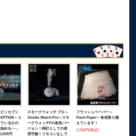
スピンセプシ
スモークウォッチ プロ～
フラッシュペーパー～
EPTION～コ
Smoke Watch Pro～スモ
Flash Paper～各色取り揃
きているかの
ークウォッチFの改良バー
えています！
始める──。
ジョン！時計としての使
1,000円(税込)
0,000円
用可能！リモコンなしで