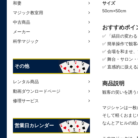
和妻
サイズ
50cm×50cm
マジック教室用
中古商品
おすすめポイ
メーカー
✅ 「縞目の変わ
科学マジック
✅ 簡単操作で観
✅ 会場を和ませ
✅ 舞台・サロン
その他
✅ 直感的に扱え
レンタル商品
商品説明
動画ダウンロードページ
観客の笑いを誘う
修理サービス
マジシャンは一枚
そして軽くおまじ
なんとアヒルの絵
営業日カレンダー