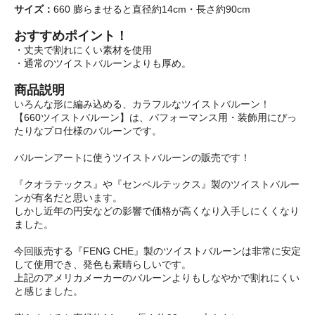
サイズ：
660 膨らませると直径約14cm・長さ約90cm
おすすめポイント！
・丈夫で割れにくい素材を使用
・通常のツイストバルーンよりも厚め。
商品説明
いろんな形に編み込める、カラフルなツイストバルーン！
【660ツイストバルーン】は、パフォーマンス用・装飾用にぴっ
たりなプロ仕様のバルーンです。
バルーンアートに使うツイストバルーンの販売です！
『クオラテックス』や『センペルテックス』製のツイストバルー
ンが有名だと思います。
しかし近年の円安などの影響で価格が高くなり入手しにくくなり
ました。
今回販売する『FENG CHE』製のツイストバルーンは非常に安定
して使用でき、発色も素晴らしいです。
上記のアメリカメーカーのバルーンよりもしなやかで割れにくい
と感じました。