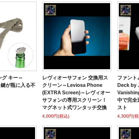
グ キー～
レヴィオーサフォン 交換用ス
ファントム
ey～鍵が瓶に入る不
クリーン～Leviosa Phone
Deck by 
(EXTRA Screen)～レヴィオー
Vanishi
サフォンの専用スクリーン！
中で完全
マグネット式ワンタッチ交換
スト
4,000円(税込)
4,300円(