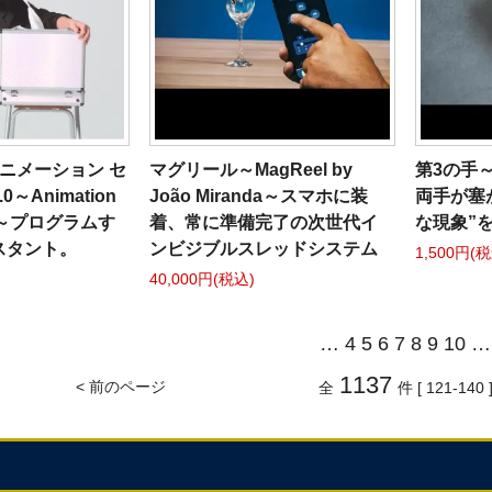
ニメーション セ
マグリール～MagReel by
第3の手～T
～Animation
João Miranda～スマホに装
両手が塞
3.0～プログラムす
着、常に準備完了の次世代イ
な現象”
スタント。
ンビジブルスレッドシステム
1,500円(
40,000円(税込)
…
4
5
6
7
8
9
10
…
1137
< 前のページ
全
件 [ 121-140 