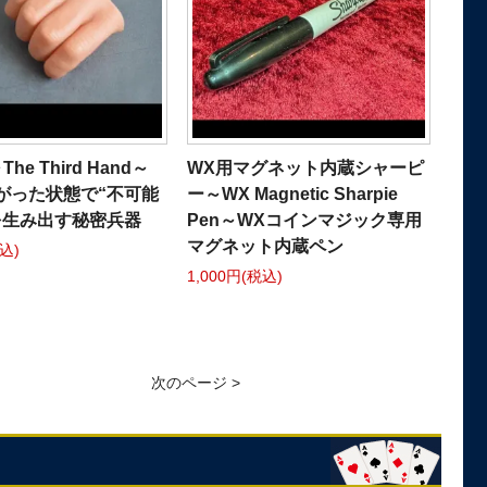
he Third Hand～
WX用マグネット内蔵シャーピ
がった状態で“不可能
ー～WX Magnetic Sharpie
を生み出す秘密兵器
Pen～WXコインマジック専用
マグネット内蔵ペン
税込)
1,000円(税込)
次のページ >
]