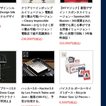
デザインシル
クリアリーインポッシブ
【HYマジック】新型デザ
Design Silk
ルイリュージョン 電動足
イン！スポンタスイリュ
ジナルデザイ
折り畳み可能バージョン
ージョン～Spontus360
！
～Cleary Impossible
Illusion～360度囲まれた
Illusion～かなり小さく折
状態でも演じる事ができ
)
り畳み可能バージョン！
る浮遊イリュージョン！
電動足で超不思議演出！
浮いた状態で回転！3年無
料保証！
238,000円(税込)
310,000円(税込)
ブケージ2.0
ハッカー3.0～Hacker3.0
バイスクル ポーカーサイ
 Dove Cage
by Les French Twins and
ズ 1ダース～Bicycle
運びラクラク！
Jeet～観客のWi-Fiに、予
Poker Size 12 Pieces～
４羽消えま
言が出現する。
6,500円(税込)