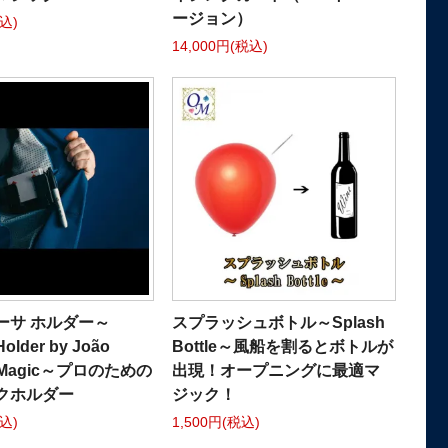
ージョン）
税込)
14,000円(税込)
ーサ ホルダー～
スプラッシュボトル～Splash
Holder by João
Bottle～風船を割るとボトルが
a Magic～プロのための
出現！オープニングに最適マ
クホルダー
ジック！
税込)
1,500円(税込)