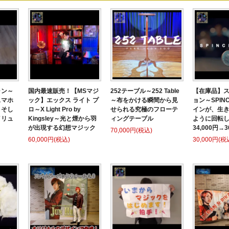
ォン～
国内最速販売！【MSマジ
252テーブル～252 Table
【在庫品】
～スマホ
ック】エックス ライト プ
～布をかける瞬間から見
ョン～SPINC
、そし
ロ～X Light Pro by
せられる究極のフローテ
インが、生
イリュ
Kingsley～光と煙から羽
ィングテーブル
ように回転し
が出現する幻想マジック
34,000円→3
70,000円(税込)
60,000円(税込)
30,000円(税