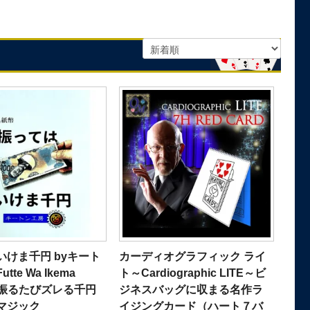
いけま千円 byキート
カーディオグラフィック ライ
te Wa Ikema
ト～Cardiographic LITE～ビ
～振るたびズレる千円
ジネスバッグに収まる名作ラ
マジック
イジングカード（ハート７バ