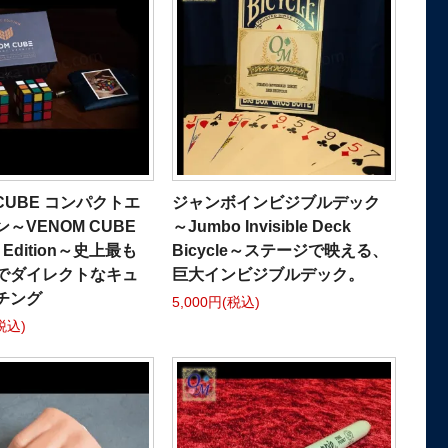
 CUBE コンパクトエ
ジャンボインビジブルデック
～VENOM CUBE
～Jumbo Invisible Deck
t Edition～史上最も
Bicycle～ステージで映える、
でダイレクトなキュ
巨大インビジブルデック。
チング
5,000円(税込)
税込)