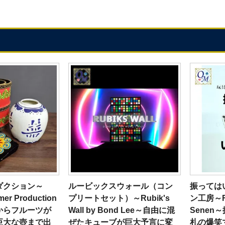
ダクション～
ルービックスウォール（コン
振っては
mer Production
プリートセット）～Rubik's
ン工房～Fut
からフルーツが
Wall by Bond Lee～自由に混
Senen
巨大な壺まで出
ぜたキューブが巨大予言に変
札の爆笑