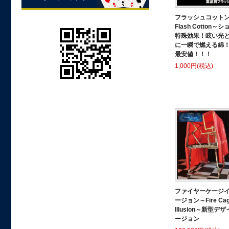
フラッシュコット
Flash Cotton～
特殊効果！眩い光
に一瞬で燃える綿
最安値！！！
1,000円(税込)
ファイヤーケージ
ージョン～Fire Ca
Illusion～新型デ
ージョン