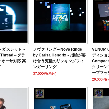
ダ スレッド～
ノヴァリング～Nova Rings
VENOM
a Thread～グラ
by Carisa Hendrix～指輪が溶
ディション
オーサ対応 高
け合う究極のリンキングフィ
Compac
ド
ンガーリング
クリーン
ーブマッ
37,000円(税込)
26,000円(