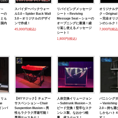
ン～
スパイダーバックウォー
リバイビングメッセージ
オリジナル
ショーの
ル3.0～Spider Back Wall
シート～Reviving
ク～Original 
ととも
3.0～オリジナルのデザイ
Message Seat～ショーの
～完全オリ
！国内
ンで作成！
オープニングに最適！繰
ンのシルク
り返し使えるメッセージ
45,000円(税込)
7,000円(税込
シート！
1,800円(税込)
イリュ
【HYマジック】チェアー
人体交換イリュージョン
バニシングダ
ge
サスペンション～Chair
～Subtrunk Illusion～ス
～Vanishing
ザインバ
Suspention Illusion～男
ピード交換！堅牢なステ
2.0～持ち
性もラクラク浮遊可能！
ンレス製、なおかつ軽
しかもハト
専用ケースあり！
量、省スペース！
す！