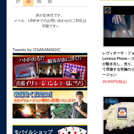
27
28
29
30
赤が定休日です。
メール、LINE＠でのお問い合わせのご対応は
可能です♪
Tweets by OSAKAMAGIC
レヴィオーサ・フ
Leviosa Phone
が動き出し、光り
て浮遊する究極の
ージョン
39,000円(税込)
モバイルショップ