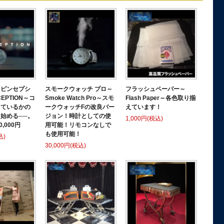
スピンセプシ
スモークウォッチ プロ～
フラッシュペーパー～
EPTION～コ
Smoke Watch Pro～スモ
Flash Paper～各色取り揃
きているかの
ークウォッチFの改良バー
えています！
始める──。
ジョン！時計としての使
1,000円(税込)
0,000円
用可能！リモコンなしで
も使用可能！
込)
30,000円(税込)